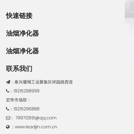
快速链接
油烟净化器
油烟净化器
联系我们
：泰兴珊瑚工业聚集区祥园路西首

：19215298999

宏帝市场部：
：19215296888

：
799712691@qq.com

：www.leadjin.com.cn
