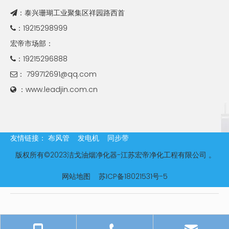
：泰兴珊瑚工业聚集区祥园路西首

：19215298999

宏帝市场部：
：19215296888

：
799712691@qq.com

：www.leadjin.com.cn

友情链接：
布风管
发电机
同步带
版权所有©
2023洁戈油烟净化器-江苏宏帝净化工程有限公司
。
网站地图
苏ICP备18021531号-5